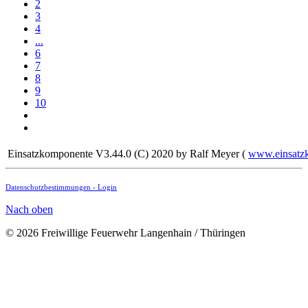
2
3
4
...
6
7
8
9
10
Einsatzkomponente V3.44.0 (C) 2020 by Ralf Meyer (
www.einsatz
Datenschutzbestimmungen -
Login
Nach oben
© 2026 Freiwillige Feuerwehr Langenhain / Thüringen