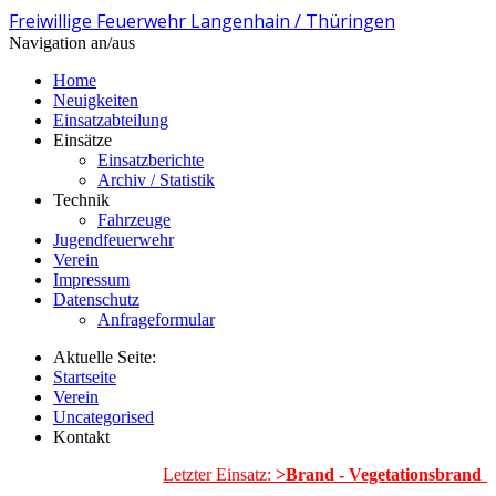
Freiwillige Feuerwehr Langenhain / Thüringen
Navigation an/aus
Home
Neuigkeiten
Einsatzabteilung
Einsätze
Einsatzberichte
Archiv / Statistik
Technik
Fahrzeuge
Jugendfeuerwehr
Verein
Impressum
Datenschutz
Anfrageformular
Aktuelle Seite:
Startseite
Verein
Uncategorised
Kontakt
Letzter Einsatz:
>Brand - Vegetationsbrand <